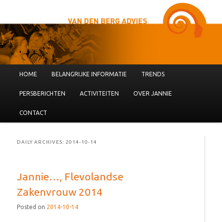
Main menu
HOME
BELANGRIJKE INFORMATIE
TRENDS
Skip to primary content
Skip to secondary content
PERSBERICHTEN
ACTIVITEITEN
OVER JANNIE
CONTACT
DAILY ARCHIVES:
2014-10-14
Jannie…, Flevolandse
Zakenvrouw 2014
Posted on
2014-10-14