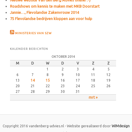
Roadshows om kennis te maken met MKB Doorstart
Jannie…, Flevolandse Zakenvrouw 2014
75 Flevolandse bedrijven kloppen aan voor hulp
MINISTERIES VAN SZW
KALENDER BERICHTEN
OKTOBER 2014
M
D
W
D
V
Z
Z
1
2
3
4
5
6
7
8
9
10
11
12
13
14
15
16
17
18
19
20
21
22
23
24
25
26
27
28
29
30
31
mrt »
Copyright 2016 vandenberg-advies.nl - Website gerealiseerd door
WIMdesign