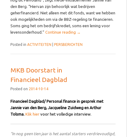
nog uit Flevoland”, zegt mede-initiatiefnemer Jannie van
den Berg. “Hiervan zijn behoorlijk wat bedrijven
geherfinancierd. Niet alleen met dit fonds, want we hebben
ook mogelijkheden om via de BBZ-regeling te financieren.
Soms ging het om bedrijfskrediet, soms een lening voor
levensonderhoud.”
Continue reading
→
Posted in
ACTIVITEITEN
|
PERSBERICHTEN
MKB Doorstart in
Financieel Dagblad
Posted on
2014-10-14
Financieel Dagblad/ Personal finance in gesprek met
Jannie van den Berg, Jacqueline Zuidweg en Arthur
Tolsma.
Klik hier
voor het volledige interview.
“In nog geen tien jaar is het aantal starters verdrievoudigd,